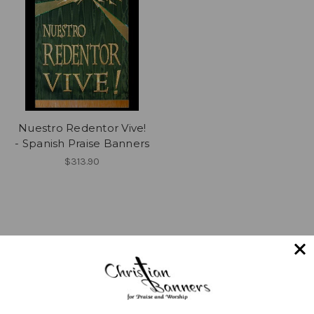
Nuestro Redentor Vive!
- Spanish Praise Banners
$313.90