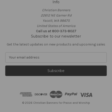
Info
Christian Banners
22612 NE Garner Rd
Yacolt, WA 98675
United States of America
Call us at 800-373-8027
Subscribe to our newsletter
Get the latest updates on new products and upcoming sales
E
m
a
i
l
A
d
d
r
e
© 2026 Christian Banners for Praise and Worship
s